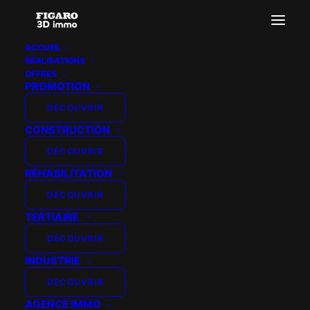
ACCUEIL
RÉALISATIONS
promogim-lyon8-rue
OFFRES
PROMOTION
Accueil
PROMOGIM - LYON8- RUE
promogim-lyon8-rue
DÉCOUVRIR
CONSTRUCTION
DÉCOUVRIR
RÉHABILITATION
DÉCOUVRIR
TERTIAIRE
DÉCOUVRIR
INDUSTRIE
DÉCOUVRIR
AGENCE IMMO