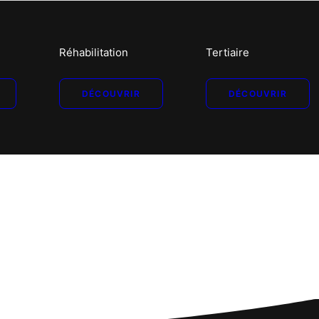
Réhabilitation
Tertiaire
fiance pour
numériques
DÉCOUVRIR
DÉCOUVRIR
les
de visites
qui met en