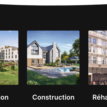
ion
Construction
Réha