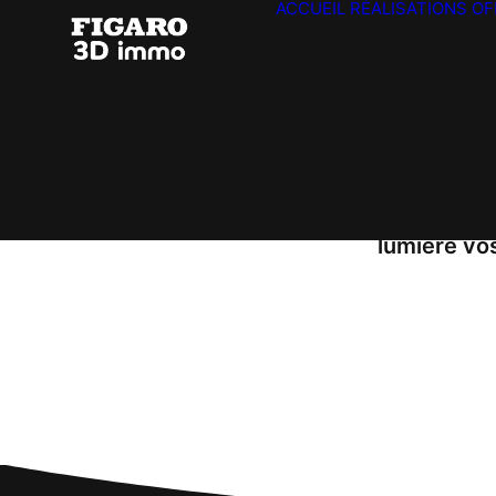
ACCUEIL
RÉALISATIONS
OF
Bienvenue 
valoriser 
innovantes
professionn
virtuelles
lumière vo