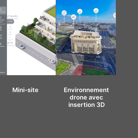
Environnement
Vidéo motion
V
drone avec
design
insertion 3D