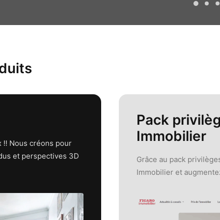
duits
Pack privilè
Immobilier
x !! Nous créons pour
ndus et perspectives 3D
Grâce au pack privilège
Immobilier et augmentez