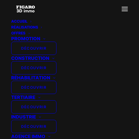
ACCUEIL
RÉALISATIONS
01sejour
OFFRES
PROMOTION
Accueil
Nos ambiances pour les plans 3D et visites virtuelles
DÉCOUVRIR
Homebyme
CONSTRUCTION
01sejour
DÉCOUVRIR
RÉHABILITATION
DÉCOUVRIR
TERTIAIRE
DÉCOUVRIR
INDUSTRIE
DÉCOUVRIR
AGENCE IMMO