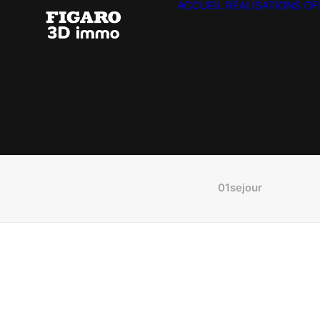
ACCUEIL
RÉALISATIONS
OF
01sejour