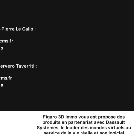
-Pierre Le Gallo
:
cms.fr
33
ervero Taverriti
:
ms.fr
16
Figaro 3D Immo vous est propose des
produits en partenariat avec
Dassault
Systèmes
, le leader des mondes virtuels au
service de la vie réelle et son logiciel