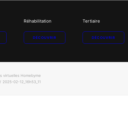
Réhabilitation
Tertiaire
DÉCOUVRIR
DÉCOUVRIR
es virtuelles Homebyme
2025-02-12_16h53_11