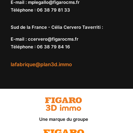
E-mail
:
mplegallo@figarocms.fr
Téléphone
:
06 38 79 81 33
Sud de la France -
Célia Cervero Taverriti
:
E-mail
:
ccervero@figarocms.fr
Téléphone
:
06 38 79 84 16
lafabrique@plan3d.immo
Une marque du groupe