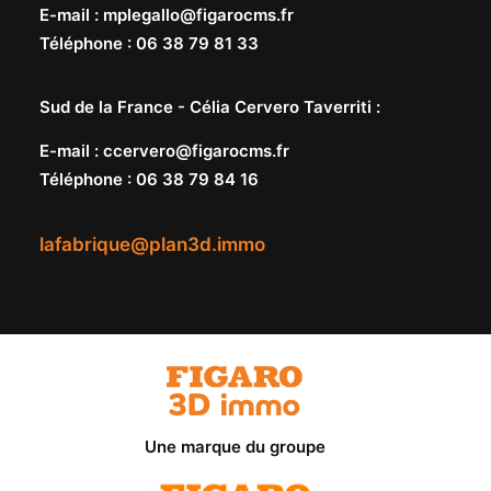
E-mail
:
mplegallo@figarocms.fr
Téléphone
:
06 38 79 81 33
Sud de la France -
Célia Cervero Taverriti
:
E-mail
:
ccervero@figarocms.fr
Téléphone
:
06 38 79 84 16
lafabrique@plan3d.immo
Une marque du groupe