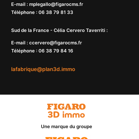
E-mail
:
mplegallo@figarocms.fr
Téléphone
:
06 38 79 81 33
Sud de la France -
Célia Cervero Taverriti
:
E-mail
:
ccervero@figarocms.fr
Téléphone
:
06 38 79 84 16
lafabrique@plan3d.immo
Une marque du groupe