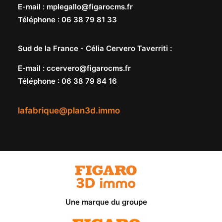
E-mail
:
mplegallo@figarocms.fr
Téléphone
:
06 38 79 81 33
Sud de la France -
Célia Cervero Taverriti
:
E-mail
:
ccervero@figarocms.fr
Téléphone
:
06 38 79 84 16
lafabrique@plan3d.immo
Une marque du groupe