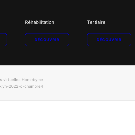
Réhabilitation
Tertiaire
DÉCOUVRIR
DÉCOUVRIR
es virtuelles Homebyme
klyn-2022-d-chambre4