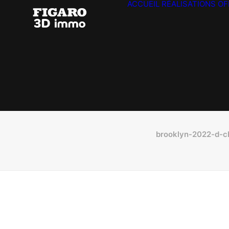
ACCUEIL
RÉALISATIONS
OF
brooklyn-2022-d-