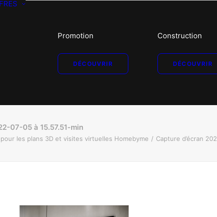
FRES
Promotion
Construction
DÉCOUVRIR
DÉCOUVRIR
22-07-05 à 15.57.51-min
our les plans 3D et visites virtuelles Homebyme
Capture d’écran 202