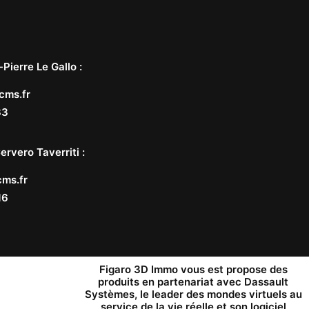
-Pierre Le Gallo
:
cms.fr
33
ervero Taverriti
:
ms.fr
16
Figaro 3D Immo vous est propose des
produits en partenariat avec
Dassault
Systèmes
, le leader des mondes virtuels au
service de la vie réelle et son logiciel