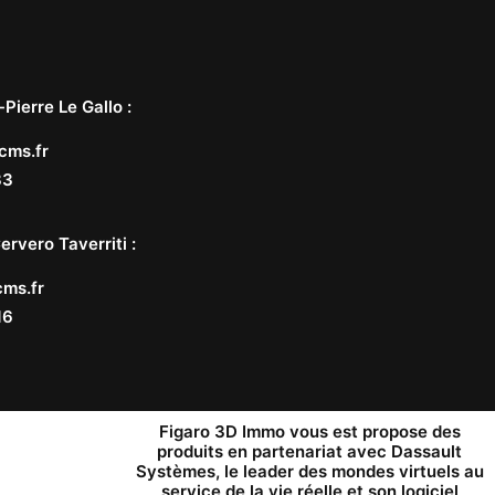
-Pierre Le Gallo
:
cms.fr
33
ervero Taverriti
:
ms.fr
16
Figaro 3D Immo vous est propose des
produits en partenariat avec
Dassault
Systèmes
, le leader des mondes virtuels au
service de la vie réelle et son logiciel