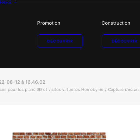
FRES
Promotion
Construction
DÉCOUVRIR
DÉCOUVRIR
22-08-12 à 16.46.02
es pour les plans 3D et visites virtuelles Homebyme
Capture d’écran