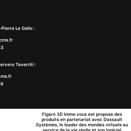
-Pierre Le Gallo
:
cms.fr
33
ervero Taverriti
:
ms.fr
16
Figaro 3D Immo vous est propose des
produits en partenariat avec
Dassault
Systèmes
, le leader des mondes virtuels au
service de la vie réelle et son logiciel