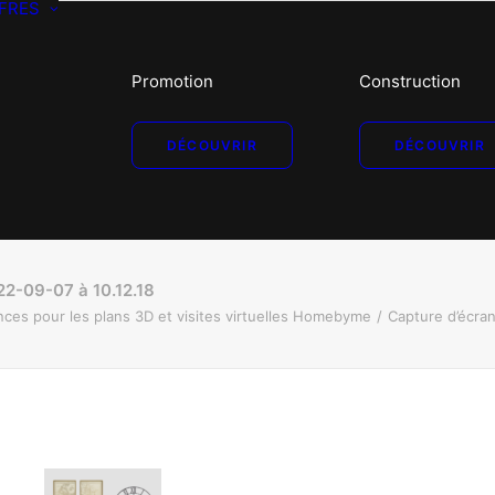
FRES
Promotion
Construction
DÉCOUVRIR
DÉCOUVRIR
22-09-07 à 10.12.18
ces pour les plans 3D et visites virtuelles Homebyme
Capture d’écra