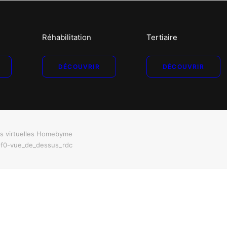
Réhabilitation
Tertiaire
DÉCOUVRIR
DÉCOUVRIR
es virtuelles Homebyme
-f0-vue_de_dessus_rdc