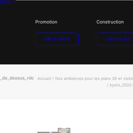
FRES
Promotion
Construction
DÉCOUVRIR
DÉCOUVRIR
_de_dessus_rdc
Accueil
Nos ambiances pour les plans 3D et visit
kyoto_2022