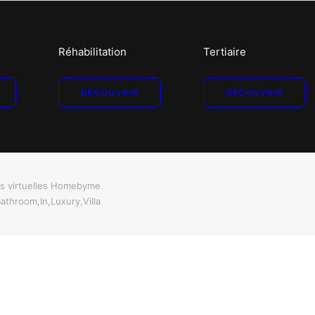
Réhabilitation
Tertiaire
DÉCOUVRIR
DÉCOUVRIR
es virtuelles Homebyme
throom,In,Luxury,Villa