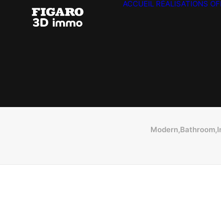
ACCUEIL
RÉALISATIONS
OF
Modern,Bathroom,In