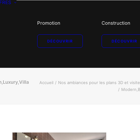
FRES
Promotion
Construction
DÉCOUVRIR
DÉCOUVRIR
,Luxury,Villa
Accueil
Nos ambiances pour les plans 3D et visit
Modern,Ba