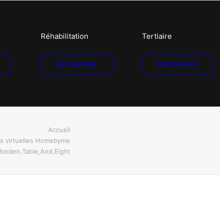
Réhabilitation
Tertiaire
DÉCOUVRIR
DÉCOUVRIR
Accueil
es virtuelles Homebyme
ooden,Table,And,Eight