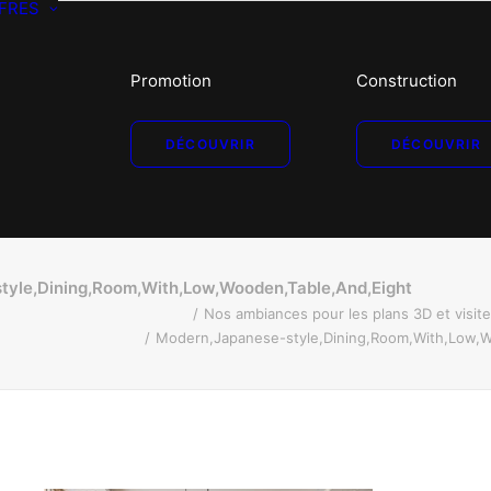
FRES
Promotion
Construction
DÉCOUVRIR
DÉCOUVRIR
tyle,Dining,Room,With,Low,Wooden,Table,And,Eight
Nos ambiances pour les plans 3D et visit
Modern,Japanese-style,Dining,Room,With,Low,W