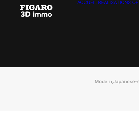
ACCUEIL
RÉALISATIONS
OF
Modern,Japanese-s