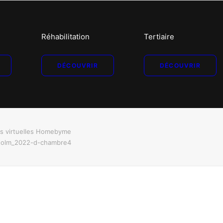
Réhabilitation
Tertiaire
DÉCOUVRIR
DÉCOUVRIR
es virtuelles Homebyme
holm_2022-d-chambre4