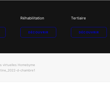
Réhabilitation
Tertiaire
DÉCOUVRIR
DÉCOUVRIR
es virtuelles Homebyme
ntine_2022-d-chambre1