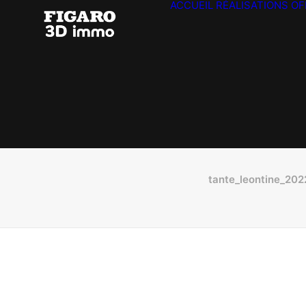
ACCUEIL
RÉALISATIONS
OF
tante_leontine_20