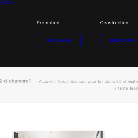
FRES
Promotion
Construction
DÉCOUVRIR
DÉCOUVRIR
22-d-chambre1
Accueil
Nos ambiances pour les plans 3D et visit
tante_leo