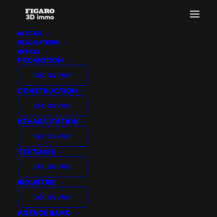
ACCUEIL
RÉALISATIONS
plan-3d-homebyme-3d
OFFRES
PROMOTION
Accueil
Plan 3D interactif immobilier Homebyme
plan-3d-homebyme-3d
DÉCOUVRIR
CONSTRUCTION
DÉCOUVRIR
RÉHABILITATION
DÉCOUVRIR
TERTIAIRE
DÉCOUVRIR
INDUSTRIE
DÉCOUVRIR
AGENCE IMMO