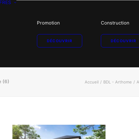
FRES
Promotion
Construction
DÉCOUVRIR
DÉCOUVRIR
e (6)
Accueil
BDL - Arthome
A