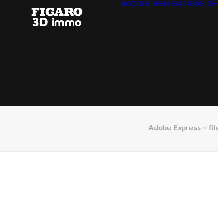
ACCUEIL
RÉALISATIONS
OF
Adobe Express – fil