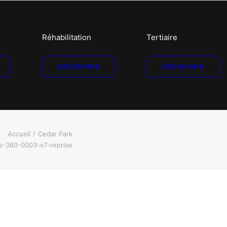
Réhabilitation
Tertiaire
DÉCOUVRIR
DÉCOUVRIR
Accueil
Cedar Park
te-360-0003-v7-reprise