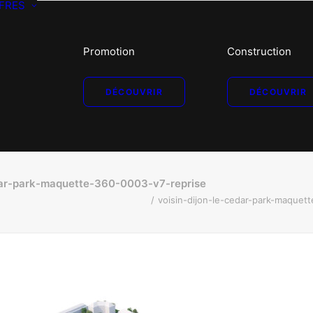
FRES
Promotion
Construction
DÉCOUVRIR
DÉCOUVRIR
edar-park-maquette-360-0003-v7-reprise
voisin-dijon-le-cedar-park-maquet