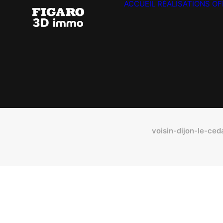
ACCUEIL
RÉALISATIONS
OF
voisin-dijon-le-c