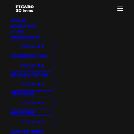
ACCUEIL
RÉALISATIONS
Configurateur de maisons individuelles
OFFRES
PROMOTION
Accueil
Configurateur de rénovation
Configurateur de maisons individuelles
DÉCOUVRIR
CONSTRUCTION
DÉCOUVRIR
RÉHABILITATION
DÉCOUVRIR
TERTIAIRE
DÉCOUVRIR
INDUSTRIE
DÉCOUVRIR
AGENCE IMMO