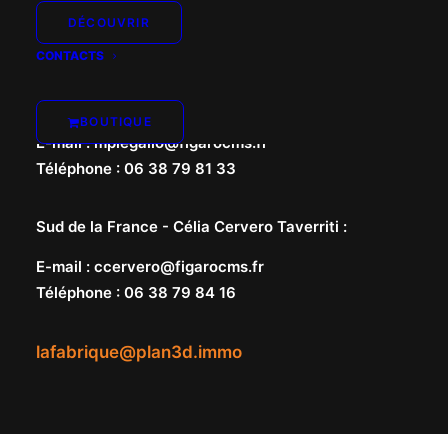
DÉCOUVRIR
CONTACTS
Nord de la France -
Marie-Pierre Le Gallo
:
BOUTIQUE
E-mail
:
mplegallo@figarocms.fr
Téléphone
:
06 38 79 81 33
Sud de la France -
Célia Cervero Taverriti
:
E-mail
:
ccervero@figarocms.fr
Téléphone
:
06 38 79 84 16
lafabrique@plan3d.immo