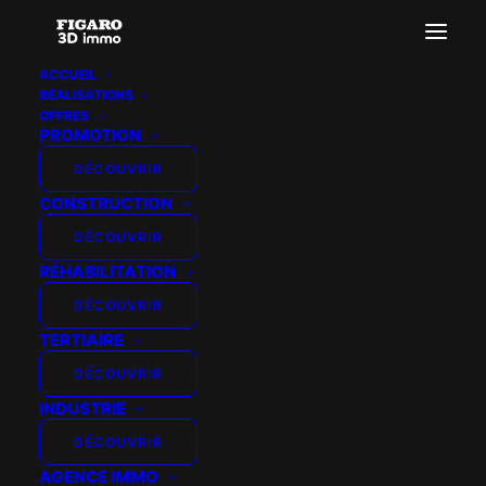
ACCUEIL
RÉALISATIONS
OFFRES
PROMOTION
DÉCOUVRIR
ECLISSE PROMOTION
CONSTRUCTION
– TOULOUSE
DÉCOUVRIR
RÉHABILITATION
DÉCOUVRIR
TERTIAIRE
DÉCOUVRIR
INDUSTRIE
DÉCOUVRIR
AGENCE IMMO