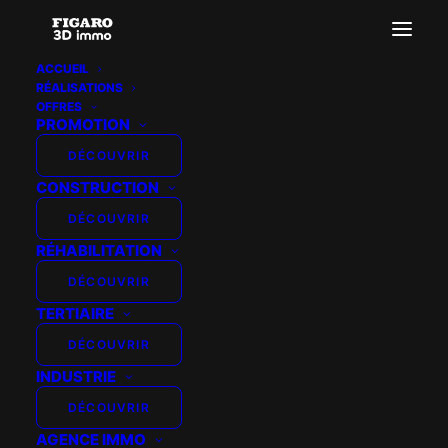
ACCUEIL
RÉALISATIONS
Adobe Express – file (3)
OFFRES
PROMOTION
Accueil
Essor - Lekua - Bayonne
Adobe Express – file (3)
DÉCOUVRIR
CONSTRUCTION
DÉCOUVRIR
RÉHABILITATION
DÉCOUVRIR
TERTIAIRE
DÉCOUVRIR
INDUSTRIE
DÉCOUVRIR
AGENCE IMMO