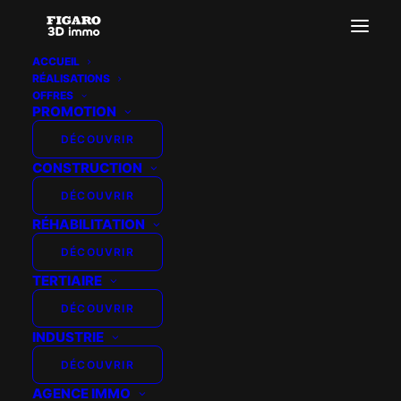
ACCUEIL
RÉALISATIONS
Franco Suisse -Suresnes-Villa Louisa
OFFRES
PROMOTION
Accueil
FRANCO SUISSE - SURESNES
Franco Suisse -Suresnes-Villa Louisa
DÉCOUVRIR
CONSTRUCTION
DÉCOUVRIR
RÉHABILITATION
DÉCOUVRIR
TERTIAIRE
DÉCOUVRIR
INDUSTRIE
DÉCOUVRIR
AGENCE IMMO