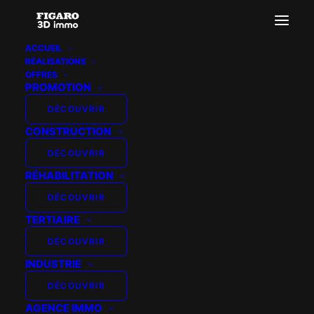
ACCUEIL
RÉALISATIONS
Horizon Promotion – Chateaufort
OFFRES
PROMOTION
Accueil
HORIZON PROMOTION - CHATEAUFORT - MAQUETTE
DÉCOUVRIR
Horizon Promotion – Chateaufort
CONSTRUCTION
DÉCOUVRIR
RÉHABILITATION
DÉCOUVRIR
TERTIAIRE
DÉCOUVRIR
INDUSTRIE
DÉCOUVRIR
AGENCE IMMO