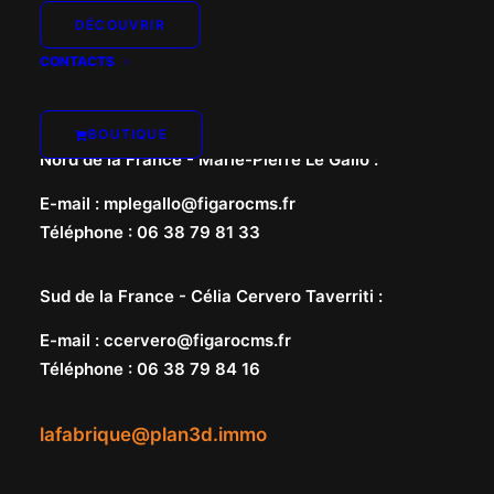
DÉCOUVRIR
CONTACTS
BOUTIQUE
Nord de la France -
Marie-Pierre Le Gallo
:
E-mail
:
mplegallo@figarocms.fr
Téléphone
:
06 38 79 81 33
Sud de la France -
Célia Cervero Taverriti
:
E-mail
:
ccervero@figarocms.fr
Téléphone
:
06 38 79 84 16
lafabrique@plan3d.immo