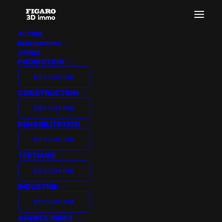
ACCUEIL
RÉALISATIONS
OFFRES
PROMOTION
DÉCOUVRIR
HORIZON
CONSTRUCTION
PROMOTION – VICHY
DÉCOUVRIR
RÉHABILITATION
– L’ALEXANDRA
DÉCOUVRIR
TERTIAIRE
DÉCOUVRIR
INDUSTRIE
DÉCOUVRIR
AGENCE IMMO