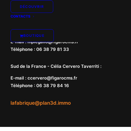
DÉCOUVRIR
CONTACTS
Nord de la France -
Marie-Pierre Le Gallo
:
BOUTIQUE
E-mail
:
mplegallo@figarocms.fr
Téléphone
:
06 38 79 81 33
Sud de la France -
Célia Cervero Taverriti
:
E-mail
:
ccervero@figarocms.fr
Téléphone
:
06 38 79 84 16
lafabrique@plan3d.immo