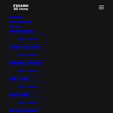
ACCUEIL
RÉALISATIONS
OFFRES
PROMOTION
DÉCOUVRIR
INFINIMENT PLUS –
CONSTRUCTION
VAIRES SUR MARNE
DÉCOUVRIR
RÉHABILITATION
DÉCOUVRIR
TERTIAIRE
DÉCOUVRIR
INDUSTRIE
DÉCOUVRIR
AGENCE IMMO