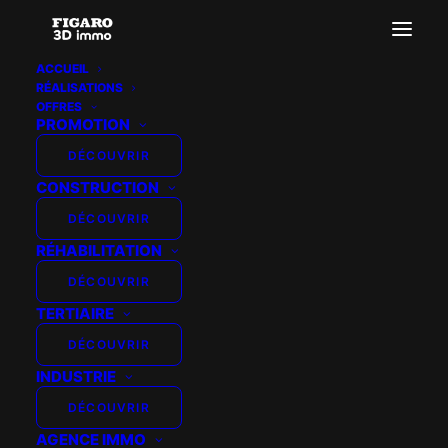
ACCUEIL
RÉALISATIONS
horizon-paris-15-perspective-2-v03
OFFRES
PROMOTION
Accueil
La Belle de Grenelle
horizon-paris-15-perspective-2-v03
DÉCOUVRIR
CONSTRUCTION
DÉCOUVRIR
RÉHABILITATION
DÉCOUVRIR
TERTIAIRE
DÉCOUVRIR
INDUSTRIE
DÉCOUVRIR
AGENCE IMMO