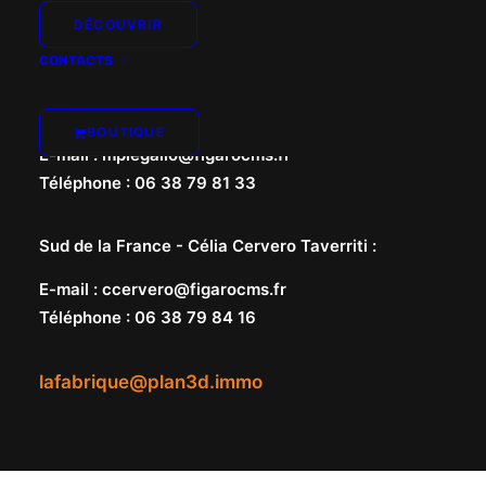
DÉCOUVRIR
CONTACTS
Nord de la France -
Marie-Pierre Le Gallo
:
BOUTIQUE
E-mail
:
mplegallo@figarocms.fr
Téléphone
:
06 38 79 81 33
Sud de la France -
Célia Cervero Taverriti
:
E-mail
:
ccervero@figarocms.fr
Téléphone
:
06 38 79 84 16
lafabrique@plan3d.immo