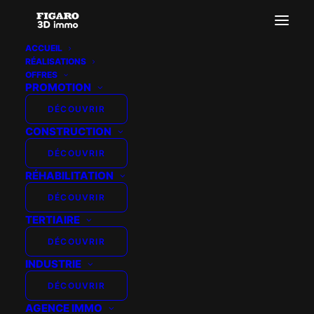
ACCUEIL
RÉALISATIONS
OFFRES
PROMOTION
DÉCOUVRIR
LES MARRONNIERS –
CONSTRUCTION
VILLA CLEVELAND
DÉCOUVRIR
RÉHABILITATION
DÉCOUVRIR
TERTIAIRE
DÉCOUVRIR
INDUSTRIE
DÉCOUVRIR
AGENCE IMMO