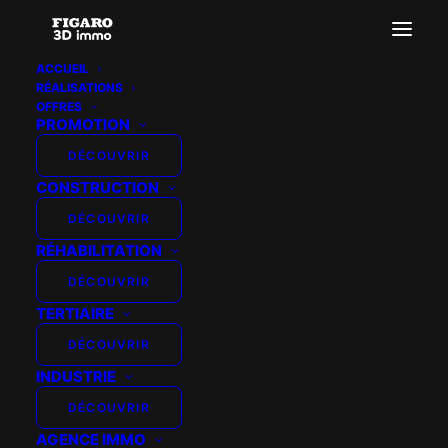
ACCUEIL
RÉALISATIONS
OFFRES
PROMOTION
DÉCOUVRIR
MAISON BRAND –
CONSTRUCTION
360° INTERIEUR
DÉCOUVRIR
RÉHABILITATION
DÉCOUVRIR
TERTIAIRE
DÉCOUVRIR
INDUSTRIE
DÉCOUVRIR
AGENCE IMMO