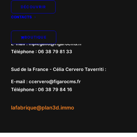
DÉCOUVRIR
CONTACTS
Nord de la France -
Marie-Pierre Le Gallo
:
BOUTIQUE
E-mail
:
mplegallo@figarocms.fr
Téléphone
:
06 38 79 81 33
Sud de la France -
Célia Cervero Taverriti
:
E-mail
:
ccervero@figarocms.fr
Téléphone
:
06 38 79 84 16
lafabrique@plan3d.immo