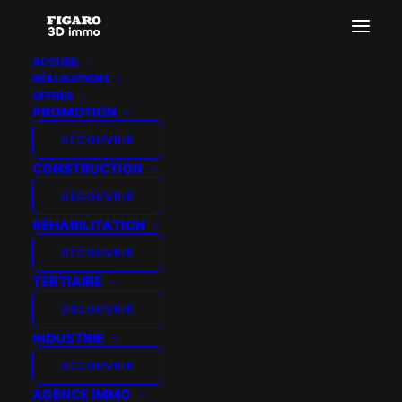
ACCUEIL
RÉALISATIONS
Promogim-Frejus-Jardin
OFFRES
PROMOTION
Accueil
PROMOGIM - FREJUS - JARDIN
Promogim-Frejus-Jardin
DÉCOUVRIR
CONSTRUCTION
DÉCOUVRIR
RÉHABILITATION
DÉCOUVRIR
TERTIAIRE
DÉCOUVRIR
INDUSTRIE
DÉCOUVRIR
AGENCE IMMO