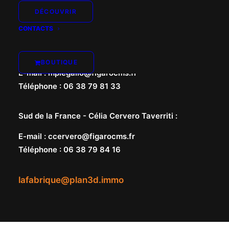
DÉCOUVRIR
CONTACTS
Nord de la France -
Marie-Pierre Le Gallo
:
BOUTIQUE
E-mail
:
mplegallo@figarocms.fr
Téléphone
:
06 38 79 81 33
Sud de la France -
Célia Cervero Taverriti
:
E-mail
:
ccervero@figarocms.fr
Téléphone
:
06 38 79 84 16
lafabrique@plan3d.immo