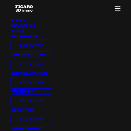
ACCUEIL
RÉALISATIONS
OFFRES
PROMOTION
DÉCOUVRIR
PROMOGIM – LA
CONSTRUCTION
BANANERAIE
DÉCOUVRIR
RÉHABILITATION
DÉCOUVRIR
TERTIAIRE
DÉCOUVRIR
INDUSTRIE
DÉCOUVRIR
AGENCE IMMO