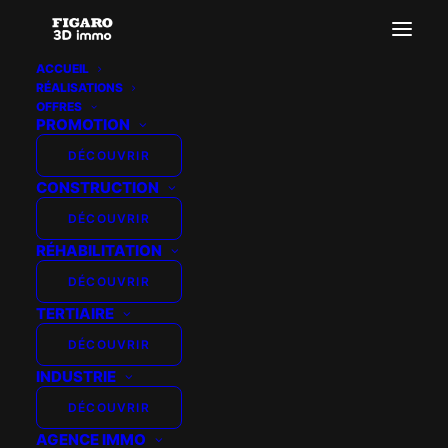
ACCUEIL
RÉALISATIONS
OFFRES
PROMOTION
DÉCOUVRIR
PROMOGIM – TASSIN
CONSTRUCTION
DÉCOUVRIR
RÉHABILITATION
DÉCOUVRIR
TERTIAIRE
DÉCOUVRIR
INDUSTRIE
DÉCOUVRIR
AGENCE IMMO