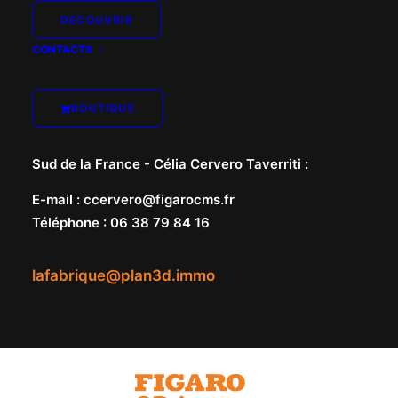
DÉCOUVRIR
CONTACTS
Nord de la France -
Marie-Pierre Le Gallo
:
E-mail
:
mplegallo@figarocms.fr
BOUTIQUE
Téléphone
:
06 38 79 81 33
Sud de la France -
Célia Cervero Taverriti
:
E-mail
:
ccervero@figarocms.fr
Téléphone
:
06 38 79 84 16
lafabrique@plan3d.immo