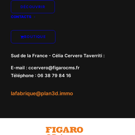
DÉCOUVRIR
CONTACTS
Nord de la France -
Marie-Pierre Le Gallo
:
E-mail
:
mplegallo@figarocms.fr
BOUTIQUE
Téléphone
:
06 38 79 81 33
Sud de la France -
Célia Cervero Taverriti
:
E-mail
:
ccervero@figarocms.fr
Téléphone
:
06 38 79 84 16
lafabrique@plan3d.immo