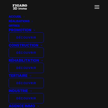
ACCUEIL
RÉALISATIONS
horizon-boulogne-villas-des-beaux-arts-
OFFRES
perspective-v02
PROMOTION
Accueil
Villas des beaux arts
DÉCOUVRIR
horizon-boulogne-villas-des-beaux-arts-perspective-v02
CONSTRUCTION
DÉCOUVRIR
RÉHABILITATION
DÉCOUVRIR
TERTIAIRE
DÉCOUVRIR
INDUSTRIE
DÉCOUVRIR
AGENCE IMMO