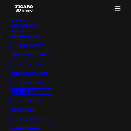
ACCUEIL
RÉALISATIONS
Adobe Express – file (17)
OFFRES
PROMOTION
Accueil
Landing Page
Adobe Express – file (17)
DÉCOUVRIR
CONSTRUCTION
DÉCOUVRIR
RÉHABILITATION
DÉCOUVRIR
TERTIAIRE
DÉCOUVRIR
INDUSTRIE
DÉCOUVRIR
AGENCE IMMO