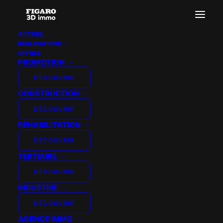
ACCUEIL
RÉALISATIONS
template2-jour
OFFRES
PROMOTION
Accueil
Templates perspectives premium
template2-jour
DÉCOUVRIR
CONSTRUCTION
DÉCOUVRIR
RÉHABILITATION
DÉCOUVRIR
TERTIAIRE
DÉCOUVRIR
INDUSTRIE
DÉCOUVRIR
AGENCE IMMO