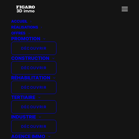
ACCUEIL
RÉALISATIONS
template21 – jour – white
OFFRES
PROMOTION
Accueil
Templates perspectives premium
template21 – jour – white
DÉCOUVRIR
CONSTRUCTION
DÉCOUVRIR
RÉHABILITATION
DÉCOUVRIR
TERTIAIRE
DÉCOUVRIR
INDUSTRIE
DÉCOUVRIR
AGENCE IMMO