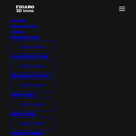
ACCUEIL
RÉALISATIONS
template26 – jour
OFFRES
PROMOTION
Accueil
Templates perspectives premium
template26 – jour
DÉCOUVRIR
CONSTRUCTION
DÉCOUVRIR
RÉHABILITATION
DÉCOUVRIR
TERTIAIRE
DÉCOUVRIR
INDUSTRIE
DÉCOUVRIR
AGENCE IMMO