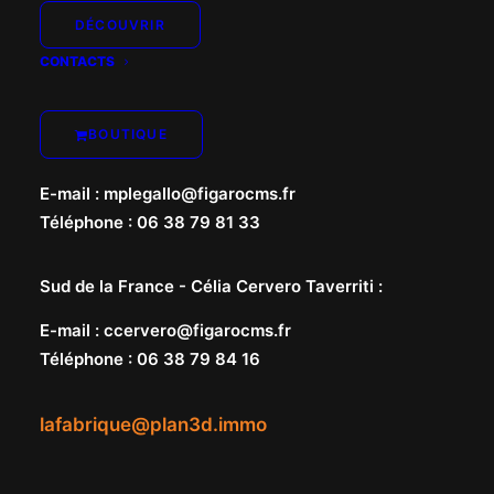
DÉCOUVRIR
CONTACTS
BOUTIQUE
Nord de la France -
Marie-Pierre Le Gallo
:
E-mail
:
mplegallo@figarocms.fr
Téléphone
:
06 38 79 81 33
Sud de la France -
Célia Cervero Taverriti
:
E-mail
:
ccervero@figarocms.fr
Téléphone
:
06 38 79 84 16
lafabrique@plan3d.immo