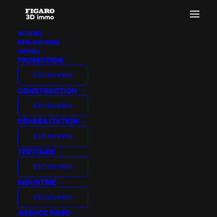
ACCUEIL
RÉALISATIONS
00_axo_rdc
OFFRES
PROMOTION
Accueil
Visualisation 3D pour vos projets de réhabilitation
00_axo_rdc
DÉCOUVRIR
CONSTRUCTION
DÉCOUVRIR
RÉHABILITATION
DÉCOUVRIR
TERTIAIRE
DÉCOUVRIR
INDUSTRIE
DÉCOUVRIR
AGENCE IMMO