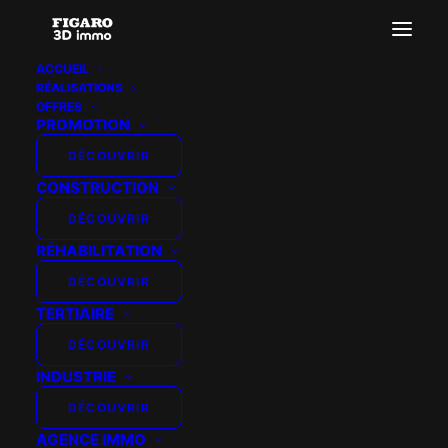
ACCUEIL
RÉALISATIONS
3Dimmo-fond-degrade
OFFRES
PROMOTION
Accueil
3Dimmo-fond-degrade
3Dimmo-fond-degrade
DÉCOUVRIR
CONSTRUCTION
DÉCOUVRIR
RÉHABILITATION
DÉCOUVRIR
TERTIAIRE
DÉCOUVRIR
INDUSTRIE
DÉCOUVRIR
AGENCE IMMO