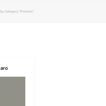
 by Category "Produits"
garo